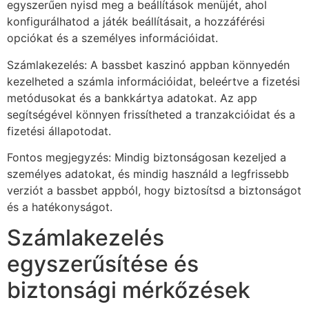
egyszerűen nyisd meg a beállítások menüjét, ahol
konfigurálhatod a játék beállításait, a hozzáférési
opciókat és a személyes információidat.
Számlakezelés: A bassbet kaszinó appban könnyedén
kezelheted a számla információidat, beleértve a fizetési
metódusokat és a bankkártya adatokat. Az app
segítségével könnyen frissítheted a tranzakcióidat és a
fizetési állapotodat.
Fontos megjegyzés: Mindig biztonságosan kezeljed a
személyes adatokat, és mindig használd a legfrissebb
verziót a bassbet appból, hogy biztosítsd a biztonságot
és a hatékonyságot.
Számlakezelés
egyszerűsítése és
biztonsági mérkőzések