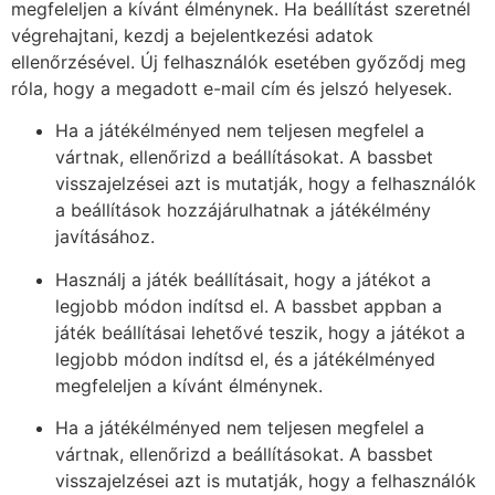
megfeleljen a kívánt élménynek. Ha beállítást szeretnél
végrehajtani, kezdj a bejelentkezési adatok
ellenőrzésével. Új felhasználók esetében győződj meg
róla, hogy a megadott e-mail cím és jelszó helyesek.
Ha a játékélményed nem teljesen megfelel a
vártnak, ellenőrizd a beállításokat. A bassbet
visszajelzései azt is mutatják, hogy a felhasználók
a beállítások hozzájárulhatnak a játékélmény
javításához.
Használj a játék beállításait, hogy a játékot a
legjobb módon indítsd el. A bassbet appban a
játék beállításai lehetővé teszik, hogy a játékot a
legjobb módon indítsd el, és a játékélményed
megfeleljen a kívánt élménynek.
Ha a játékélményed nem teljesen megfelel a
vártnak, ellenőrizd a beállításokat. A bassbet
visszajelzései azt is mutatják, hogy a felhasználók