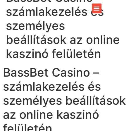
számlakezelés és
CONTACT US
személyes
beállítások az online
kaszinó felületén
BassBet Casino –
számlakezelés és
személyes beállítások
az online kaszinó
felületén