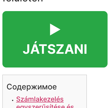
▶️
JÁTSZANI
Содержимое
Számlakezelés
egyszerűsítése és